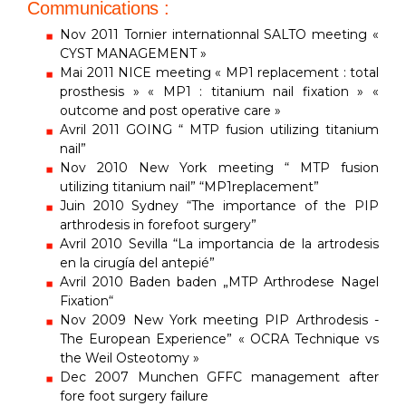
Communications :
Nov 2011 Tornier internationnal SALTO meeting «
CYST MANAGEMENT »
Mai 2011 NICE meeting « MP1 replacement : total
prosthesis » « MP1 : titanium nail fixation » «
outcome and post operative care »
Avril 2011 GOING “ MTP fusion utilizing titanium
nail”
Nov 2010 New York meeting “ MTP fusion
utilizing titanium nail” “MP1replacement”
Juin 2010 Sydney “The importance of the PIP
arthrodesis in forefoot surgery”
Avril 2010 Sevilla “La importancia de la artrodesis
en la cirugía del antepié”
Avril 2010 Baden baden „MTP Arthrodese Nagel
Fixation“
Nov 2009 New York meeting PIP Arthrodesis -
The European Experience” « OCRA Technique vs
the Weil Osteotomy »
Dec 2007 Munchen GFFC management after
fore foot surgery failure