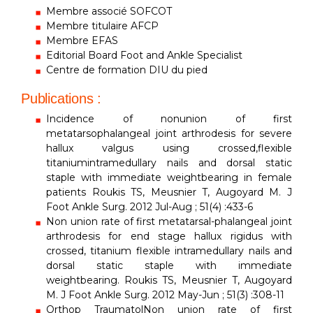
Membre associé SOFCOT
Membre titulaire AFCP
Membre EFAS
Editorial Board Foot and Ankle Specialist
Centre de formation DIU du pied
Publications :
Incidence of nonunion of first
metatarsophalangeal joint arthrodesis for severe
hallux valgus using crossed,flexible
titaniumintramedullary nails and dorsal static
staple with immediate weightbearing in female
patients Roukis TS, Meusnier T, Augoyard M. J
Foot Ankle Surg. 2012 Jul-Aug ; 51(4) :433-6
Non union rate of first metatarsal-phalangeal joint
arthrodesis for end stage hallux rigidus with
crossed, titanium flexible intramedullary nails and
dorsal static staple with immediate
weightbearing. Roukis TS, Meusnier T, Augoyard
M. J Foot Ankle Surg. 2012 May-Jun ; 51(3) :308-11
Orthop TraumatolNon union rate of first