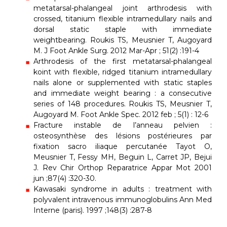
metatarsal-phalangeal joint arthrodesis with
crossed, titanium flexible intramedullary nails and
dorsal static staple with immediate
weightbearing. Roukis TS, Meusnier T, Augoyard
M. J Foot Ankle Surg. 2012 Mar-Apr ; 51(2) :191-4
Arthrodesis of the first metatarsal-phalangeal
koint with flexible, ridged titanium intramedullary
nails alone or supplemented with static staples
and immediate weight bearing : a consecutive
series of 148 procedures. Roukis TS, Meusnier T,
Augoyard M. Foot Ankle Spec. 2012 feb ; 5(1) : 12-6
Fracture instable de l’anneau pelvien :
osteosynthèse des lésions postérieures par
fixation sacro iliaque percutanée Tayot O,
Meusnier T, Fessy MH, Beguin L, Carret JP, Bejui
J. Rev Chir Orthop Reparatrice Appar Mot 2001
jun ;87(4) :320-30.
Kawasaki syndrome in adults : treatment with
polyvalent intravenous immunoglobulins Ann Med
Interne (paris). 1997 ;148(3) :287-8